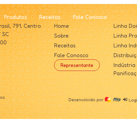
Produtos
Receitas
Fale Conosco
asil, 791, Centro
Home
Linha Do
/ SC
Sobre
Linha Pro
000
Receitas
Linha Ind
Fale Conosco
Distribui
Indústria
Representante
Panifica
os.
Desenvolvido por
Log