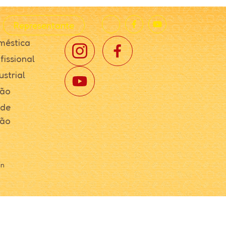
Representante
méstica
fissional
ustrial
ção
 de
ção
in