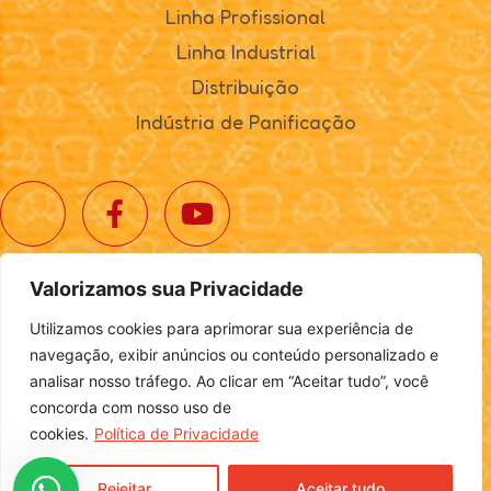
Linha Profissional
Linha Industrial
Distribuição
Indústria de Panificação
Valorizamos sua Privacidade
© 2025. Realta Alimentos. Todos os direitos reservados.
Utilizamos cookies para aprimorar sua experiência de
Política de Privacidade
|
Definições de Cookies
navegação, exibir anúncios ou conteúdo personalizado e
analisar nosso tráfego. Ao clicar em “Aceitar tudo”, você
concorda com nosso uso de
cookies.
Política de Privacidade
Desenvolvido por
Login
Rejeitar
Aceitar tudo