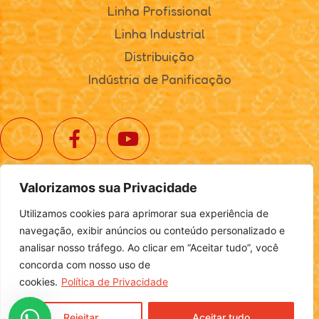
Linha Profissional
Linha Industrial
Distribuição
Indústria de Panificação
Valorizamos sua Privacidade
© 2025. Realta Alimentos. Todos os direitos reservados.
Utilizamos cookies para aprimorar sua experiência de
Política de Privacidade
|
Definições de Cookies
navegação, exibir anúncios ou conteúdo personalizado e
analisar nosso tráfego. Ao clicar em “Aceitar tudo”, você
concorda com nosso uso de
cookies.
Política de Privacidade
Desenvolvido por
Login
Rejeitar
Aceitar tudo