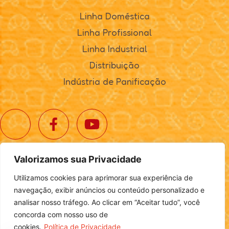
Linha Doméstica
Linha Profissional
Linha Industrial
Distribuição
Indústria de Panificação
Valorizamos sua Privacidade
© 2025. Realta Alimentos. Todos os direitos reservados.
Utilizamos cookies para aprimorar sua experiência de
Política de Privacidade
|
Definições de Cookies
navegação, exibir anúncios ou conteúdo personalizado e
analisar nosso tráfego. Ao clicar em “Aceitar tudo”, você
concorda com nosso uso de
cookies.
Política de Privacidade