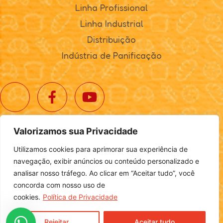
Linha Profissional
Linha Industrial
Distribuição
Indústria de Panificação
Valorizamos sua Privacidade
© 2025. Realta Alimentos. Todos os direitos reservados.
Utilizamos cookies para aprimorar sua experiência de
Política de Privacidade
|
Definições de Cookies
navegação, exibir anúncios ou conteúdo personalizado e
analisar nosso tráfego. Ao clicar em “Aceitar tudo”, você
concorda com nosso uso de
cookies.
Política de Privacidade
Desenvolvido por
Login
Rejeitar
Aceitar tudo