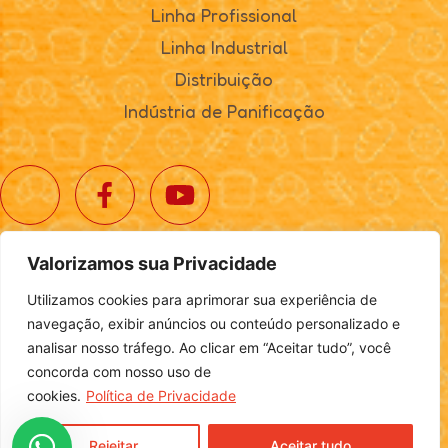
Linha Profissional
Linha Industrial
Distribuição
Indústria de Panificação
Valorizamos sua Privacidade
© 2025. Realta Alimentos. Todos os direitos reservados.
Utilizamos cookies para aprimorar sua experiência de
Política de Privacidade
|
Definições de Cookies
navegação, exibir anúncios ou conteúdo personalizado e
analisar nosso tráfego. Ao clicar em “Aceitar tudo”, você
concorda com nosso uso de
cookies.
Política de Privacidade
Desenvolvido por
Login
Rejeitar
Aceitar tudo