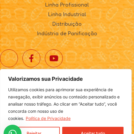
Linha Profissional
Linha Industrial
Distribuição
Indústria de Panificação
Valorizamos sua Privacidade
© 2025. Realta Alimentos. Todos os direitos reservados.
Utilizamos cookies para aprimorar sua experiência de
Política de Privacidade
|
Definições de Cookies
navegação, exibir anúncios ou conteúdo personalizado e
analisar nosso tráfego. Ao clicar em “Aceitar tudo”, você
concorda com nosso uso de
cookies.
Política de Privacidade
Desenvolvido por
Login
Rejeitar
Aceitar tudo