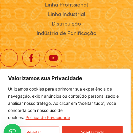
Linha Profissional
Linha Industrial
Distribuição
Indústria de Panificação
Valorizamos sua Privacidade
© 2025. Realta Alimentos. Todos os direitos reservados.
Utilizamos cookies para aprimorar sua experiência de
Política de Privacidade
|
Definições de Cookies
navegação, exibir anúncios ou conteúdo personalizado e
analisar nosso tráfego. Ao clicar em “Aceitar tudo”, você
concorda com nosso uso de
cookies.
Política de Privacidade
Desenvolvido por
Login
Rejeitar
Aceitar tudo