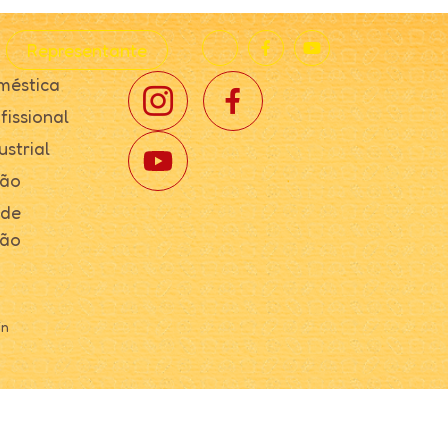
Representante
méstica
fissional
ustrial
ção
 de
ção
in