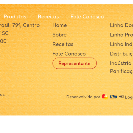
Produtos
Receitas
Fale Conosco
asil, 791, Centro
Home
Linha Do
/ SC
Sobre
Linha Pro
000
Receitas
Linha Ind
Fale Conosco
Distribui
Indústria
Representante
Panifica
os.
Desenvolvido por
Log