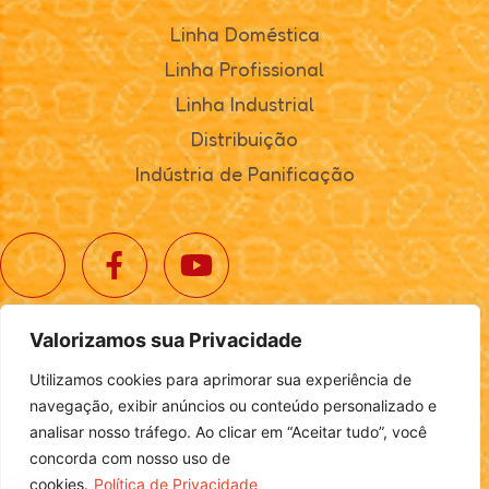
Linha Doméstica
Linha Profissional
Linha Industrial
Distribuição
Indústria de Panificação
Valorizamos sua Privacidade
© 2025. Realta Alimentos. Todos os direitos reservados.
Utilizamos cookies para aprimorar sua experiência de
Política de Privacidade
|
Definições de Cookies
navegação, exibir anúncios ou conteúdo personalizado e
analisar nosso tráfego. Ao clicar em “Aceitar tudo”, você
concorda com nosso uso de
cookies.
Política de Privacidade