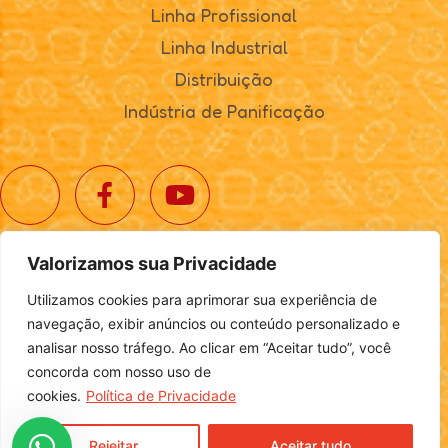
Linha Profissional
Linha Industrial
Distribuição
Indústria de Panificação
Valorizamos sua Privacidade
© 2025. Realta Alimentos. Todos os direitos reservados.
Utilizamos cookies para aprimorar sua experiência de
Política de Privacidade
|
Definições de Cookies
navegação, exibir anúncios ou conteúdo personalizado e
analisar nosso tráfego. Ao clicar em “Aceitar tudo”, você
concorda com nosso uso de
cookies.
Política de Privacidade
Desenvolvido por
Login
Rejeitar
Aceitar tudo