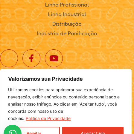
Linha Profissional
Linha Industrial
Distribuição
Indústria de Panificação
Valorizamos sua Privacidade
© 2025. Realta Alimentos. Todos os direitos reservados.
Utilizamos cookies para aprimorar sua experiência de
Política de Privacidade
|
Definições de Cookies
navegação, exibir anúncios ou conteúdo personalizado e
analisar nosso tráfego. Ao clicar em “Aceitar tudo”, você
concorda com nosso uso de
cookies.
Política de Privacidade
Desenvolvido por
Login
Rejeitar
Aceitar tudo