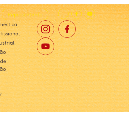
Representante
méstica
fissional
ustrial
ção
 de
ção
in