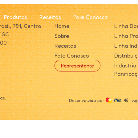
Produtos
Receitas
Fale Conosco
asil, 791, Centro
Home
Linha Do
/ SC
Sobre
Linha Pro
000
Receitas
Linha Ind
Fale Conosco
Distribui
Indústria
Representante
Panifica
os.
Desenvolvido por
Log