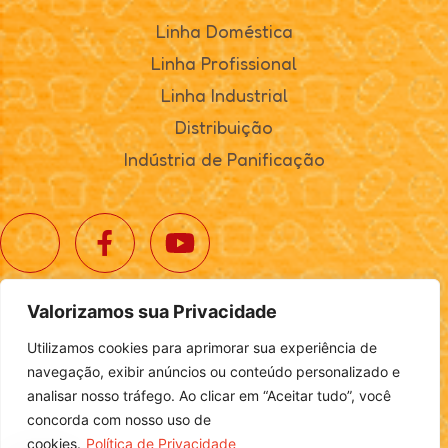
Linha Doméstica
Linha Profissional
Linha Industrial
Distribuição
Indústria de Panificação
Valorizamos sua Privacidade
© 2025. Realta Alimentos. Todos os direitos reservados.
Utilizamos cookies para aprimorar sua experiência de
Política de Privacidade
|
Definições de Cookies
navegação, exibir anúncios ou conteúdo personalizado e
analisar nosso tráfego. Ao clicar em “Aceitar tudo”, você
concorda com nosso uso de
cookies.
Política de Privacidade