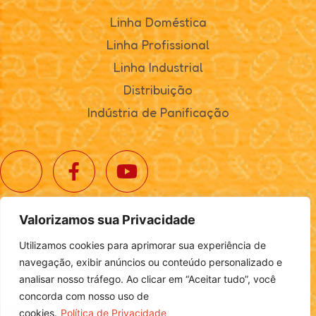
Linha Doméstica
Linha Profissional
Linha Industrial
Distribuição
Indústria de Panificação
Valorizamos sua Privacidade
© 2025. Realta Alimentos. Todos os direitos reservados.
Utilizamos cookies para aprimorar sua experiência de
Política de Privacidade
|
Definições de Cookies
navegação, exibir anúncios ou conteúdo personalizado e
analisar nosso tráfego. Ao clicar em “Aceitar tudo”, você
concorda com nosso uso de
cookies.
Política de Privacidade