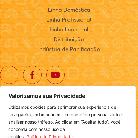
Linha Doméstica
Linha Profissional
Linha Industrial
Distribuição
Indústria de Panificação
Valorizamos sua Privacidade
© 2025. Realta Alimentos. Todos os direitos reservados.
Utilizamos cookies para aprimorar sua experiência de
Política de Privacidade
|
Definições de Cookies
navegação, exibir anúncios ou conteúdo personalizado e
analisar nosso tráfego. Ao clicar em “Aceitar tudo”, você
concorda com nosso uso de
cookies.
Política de Privacidade