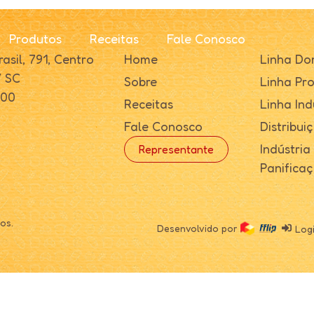
Produtos
Receitas
Fale Conosco
asil, 791, Centro
Home
Linha Do
/ SC
Sobre
Linha Pro
000
Receitas
Linha Ind
Fale Conosco
Distribui
Indústria
Representante
Panifica
os.
Desenvolvido por
Log