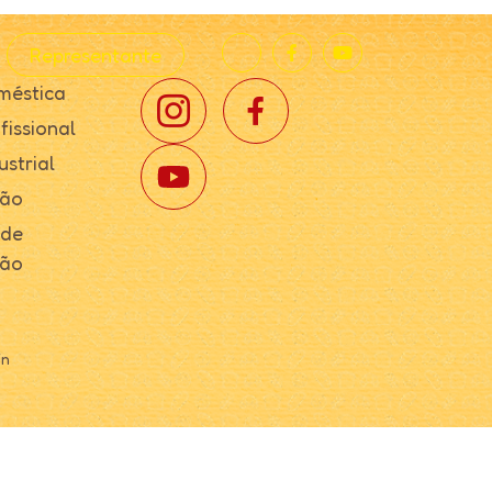
Representante
méstica
fissional
ustrial
ção
 de
ção
in