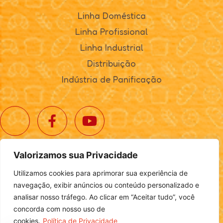
Linha Doméstica
Linha Profissional
Linha Industrial
Distribuição
Indústria de Panificação
Valorizamos sua Privacidade
© 2025. Realta Alimentos. Todos os direitos reservados.
Utilizamos cookies para aprimorar sua experiência de
Política de Privacidade
|
Definições de Cookies
navegação, exibir anúncios ou conteúdo personalizado e
analisar nosso tráfego. Ao clicar em “Aceitar tudo”, você
concorda com nosso uso de
cookies.
Política de Privacidade