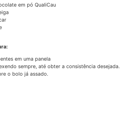
hocolate em pó QualiCau
eiga
car
e
ra:
dientes em uma panela
xendo sempre, até obter a consistência desejada.
re o bolo já assado.
BAIXE AGORA MESMO