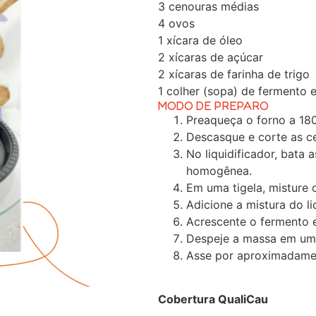
3 cenouras médias
4 ovos
1 xícara de óleo
2 xícaras de açúcar
2 xícaras de farinha de trigo
1 colher (sopa) de fermento 
MODO DE PREPARO
Preaqueça o forno a 18
Descasque e corte as c
No liquidificador, bata 
homogênea.
Em uma tigela, misture o
Adicione a mistura do li
Acrescente o fermento 
Despeje a massa em uma
Asse por aproximadamen
Cobertura QualiCau