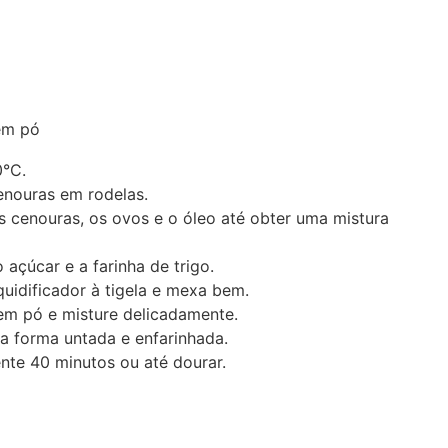
em pó
0°C.
enouras em rodelas.
as cenouras, os ovos e o óleo até obter uma mistura
 açúcar e a farinha de trigo.
quidificador à tigela e mexa bem.
em pó e misture delicadamente.
 forma untada e enfarinhada.
te 40 minutos ou até dourar.