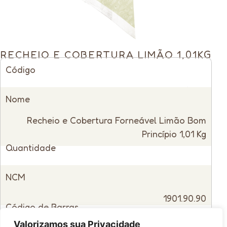
RECHEIO E COBERTURA LIMÃO 1,01KG
Código
14097
Nome
Recheio e Cobertura Forneável Limão Bom
Princípio 1,01 Kg
Quantidade
Caixa com 6 unidades
NCM
1901.90.90
Código de Barras
Valorizamos sua Privacidade