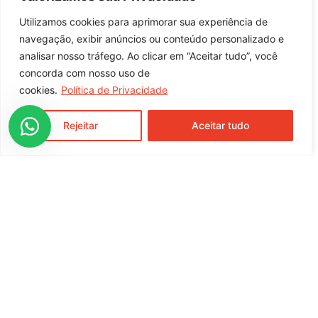
7897500605762
Indicação de Uso
Utilizamos cookies para aprimorar sua experiência de
navegação, exibir anúncios ou conteúdo personalizado e
Recheios de cucas, bolos e assados em geral
analisar nosso tráfego. Ao clicar em “Aceitar tudo”, você
concorda com nosso uso de
entre em contato com nossa equipe
cookies.
Política de Privacidade
comercial
Rejeitar
Aceitar tudo
Rua Moura Brasil, 791, Centro
Cunha Porã / SC
CEP 89890-000