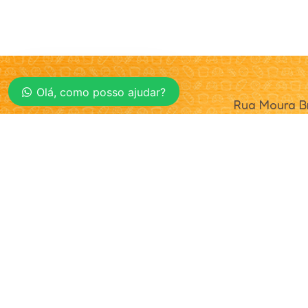
Olá, como posso ajudar?
Rua Moura Br
Cunha Porã 
CEP 89890-
© 2025. Realta Alimentos. Todos os direitos reservad
Política de Privacidade
|
Definições de Cookies