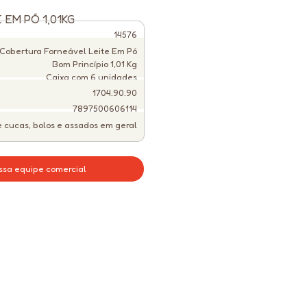
EM PÓ 1,01KG
14576
 Cobertura Forneável Leite Em Pó
Bom Princípio 1,01 Kg
Caixa com 6 unidades
1704.90.90
7897500606114
 cucas, bolos e assados em geral
ssa equipe comercial