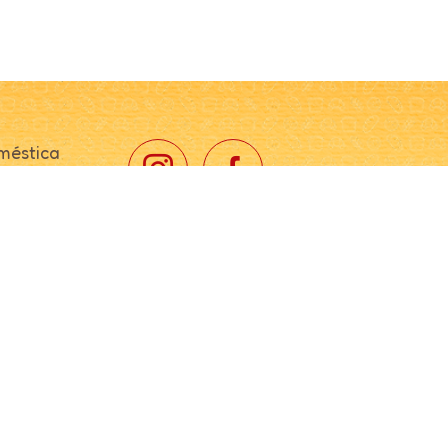
méstica
fissional
ustrial
ção
 de
ção
in