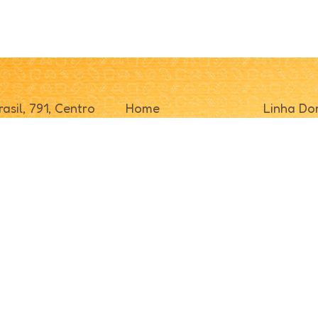
asil, 791, Centro
Home
Linha Do
/ SC
Sobre
Linha Pro
000
Receitas
Linha Ind
Fale Conosco
Distribui
Indústria
Representante
Panifica
os.
Desenvolvido por
Log