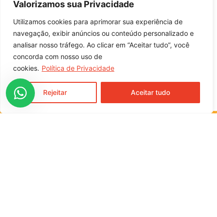
Valorizamos sua Privacidade
7896300701678
Indicação de Uso
Utilizamos cookies para aprimorar sua experiência de
Pão de Milho
navegação, exibir anúncios ou conteúdo personalizado e
analisar nosso tráfego. Ao clicar em “Aceitar tudo”, você
concorda com nosso uso de
entre em contato com nossa equipe
comercial
cookies.
Política de Privacidade
Rejeitar
Aceitar tudo
Rua Moura Brasil, 791, Centro
Cunha Porã / SC
CEP 89890-000