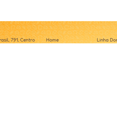
asil, 791, Centro
Home
Linha Do
/ SC
Sobre
Linha Pro
000
Receitas
Linha Ind
Fale Conosco
Distribui
Indústria
Representante
Panifica
os.
Desenvolvido por
Log