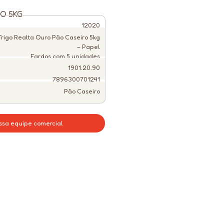
O 5KG
12020
Trigo Realta Ouro Pão Caseiro 5kg
– Papel
Fardos com 5 unidades
1901.20.90
7896300701241
Pão Caseiro
ssa equipe comercial