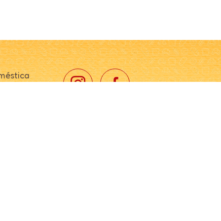
méstica
fissional
ustrial
ção
 de
ção
in