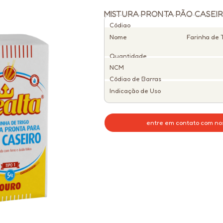
MISTURA PRONTA PÃO CASEIR
Código
Nome
Farinha de 
Quantidade
NCM
Código de Barras
Indicação de Uso
entre em contato com no