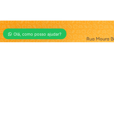
Olá, como posso ajudar?
Rua Moura Br
Cunha Porã 
CEP 89890-
© 2025. Realta Alimentos. Todos os direitos reservad
Política de Privacidade
|
Definições de Cookies