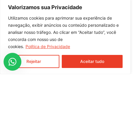
Código de Barras
Valorizamos sua Privacidade
7896300701579
Utilizamos cookies para aprimorar sua experiência de
Indicação de Uso
navegação, exibir anúncios ou conteúdo personalizado e
Pão Francês e Baguete
analisar nosso tráfego. Ao clicar em “Aceitar tudo”, você
concorda com nosso uso de
cookies.
Política de Privacidade
entre em contato com nossa equipe
comercial
Rejeitar
Aceitar tudo
Rua Moura Brasil, 791, Centro
Cunha Porã / SC