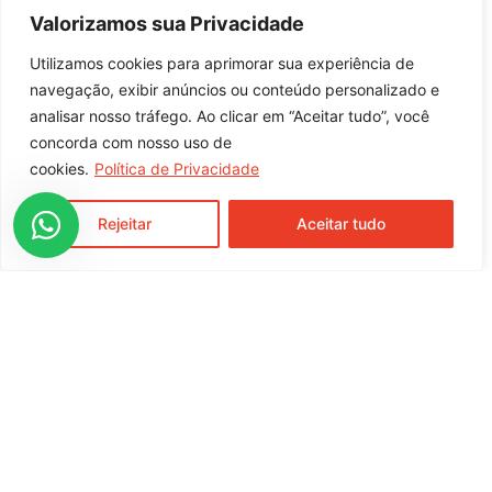
7896279600217
Valorizamos sua Privacidade
Indicação de Uso
Utilizamos cookies para aprimorar sua experiência de
Pães, bolos, biscoitos, doces, salgados, massas,
navegação, exibir anúncios ou conteúdo personalizado e
cremes e molhos
analisar nosso tráfego. Ao clicar em “Aceitar tudo”, você
concorda com nosso uso de
cookies.
Política de Privacidade
entre em contato com nossa equipe
comercial
Rejeitar
Aceitar tudo
Rua Moura Brasil, 791, Centro
Cunha Porã / SC