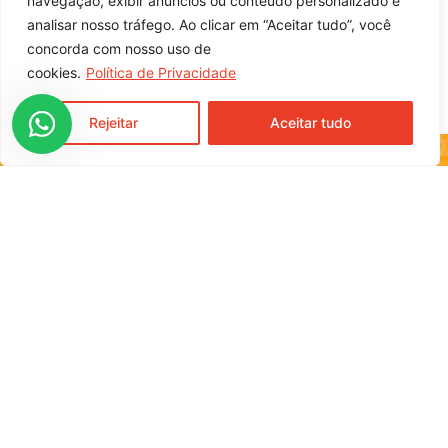
navegação, exibir anúncios ou conteúdo personalizado e
analisar nosso tráfego. Ao clicar em “Aceitar tudo”, você
entre em contato com nossa equipe
comercial
concorda com nosso uso de
cookies.
Política de Privacidade
Rejeitar
Aceitar tudo
Rua Moura Brasil, 791, Centro
Cunha Porã / SC
CEP 89890-000
Home
Sobre
Receitas