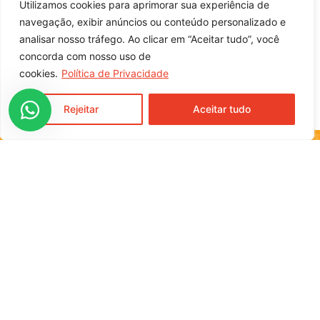
Indicação de Uso
Utilizamos cookies para aprimorar sua experiência de
navegação, exibir anúncios ou conteúdo personalizado e
analisar nosso tráfego. Ao clicar em “Aceitar tudo”, você
entre em contato com nossa equipe
concorda com nosso uso de
comercial
cookies.
Política de Privacidade
Rejeitar
Aceitar tudo
Rua Moura Brasil, 791, Centro
Cunha Porã / SC
CEP 89890-000
Home