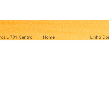
asil, 791, Centro
Home
Linha Do
/ SC
Sobre
Linha Pro
000
Receitas
Linha Ind
Fale Conosco
Distribui
Indústria
Representante
Panifica
os.
Desenvolvido por
Log