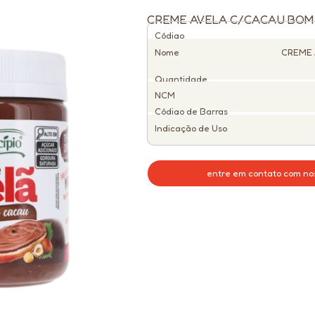
CREME AVELA C/CACAU BOM P
Código
Nome
CREME 
Quantidade
NCM
Código de Barras
Indicação de Uso
entre em contato com no