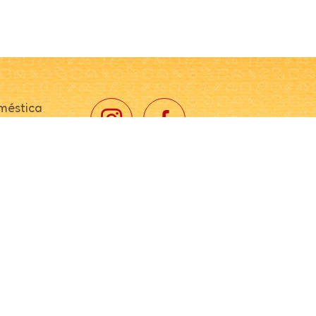
méstica
fissional
ustrial
ção
 de
ção
in