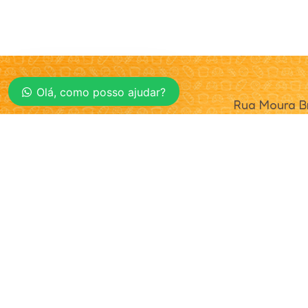
Olá, como posso ajudar?
Rua Moura Br
Cunha Porã 
CEP 89890-
© 2025. Realta Alimentos. Todos os direitos reservad
Política de Privacidade
|
Definições de Cookies