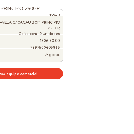
RINCIPIO 250GR
15243
AVELA C/CACAU BOM PRINCIPIO
250GR
Caixa com 12 unidades
1806.90.00
7897500605865
A gosto.
ssa equipe comercial