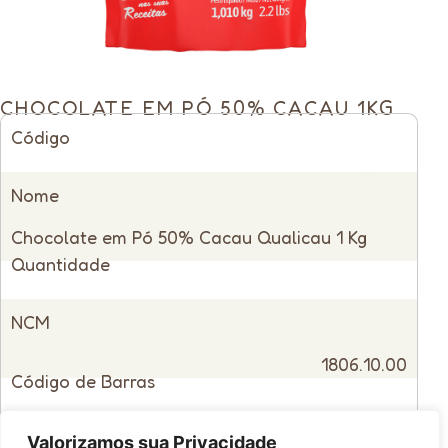
CHOCOLATE EM PÓ 50% CACAU 1KG
Código
14022
Nome
Chocolate em Pó 50% Cacau Qualicau 1 Kg
Quantidade
Fardo com 10 unidades
NCM
1806.10.00
Código de Barras
7896552901390
Indicação de Uso
Valorizamos sua Privacidade