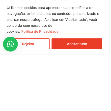
Bolos, cucas, pudins, biscoitos, coberturas e
Utilizamos cookies para aprimorar sua experiência de
navegação, exibir anúncios ou conteúdo personalizado e
doces em geral
analisar nosso tráfego. Ao clicar em “Aceitar tudo”, você
concorda com nosso uso de
entre em contato com nossa equipe
cookies.
Política de Privacidade
comercial
Rejeitar
Aceitar tudo
Rua Moura Brasil, 791, Centro
Cunha Porã / SC
CEP 89890-000