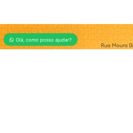
Olá, como posso ajudar?
Rua Moura Br
Cunha Porã 
CEP 89890-
© 2025. Realta Alimentos. Todos os direitos reservad
Política de Privacidade
|
Definições de Cookies