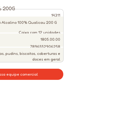
% 200G
14311
 Alcalino 100% Qualicau 200 G
Caixa com 12 unidades
1805.00.00
7896552906258
as, pudins, biscoitos, coberturas e
doces em geral
ssa equipe comercial