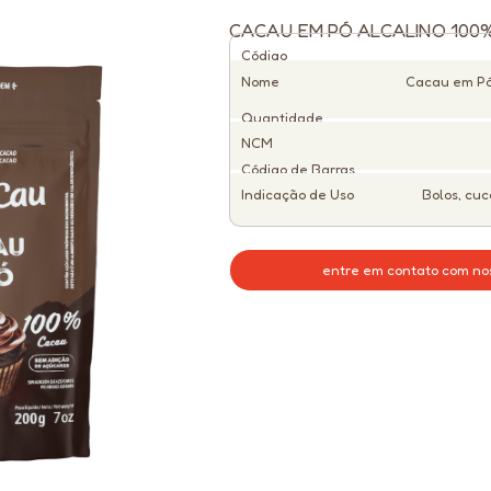
CACAU EM PÓ ALCALINO 100
Código
Nome
Cacau em Pó
Quantidade
NCM
Código de Barras
Indicação de Uso
Bolos, cuc
entre em contato com no