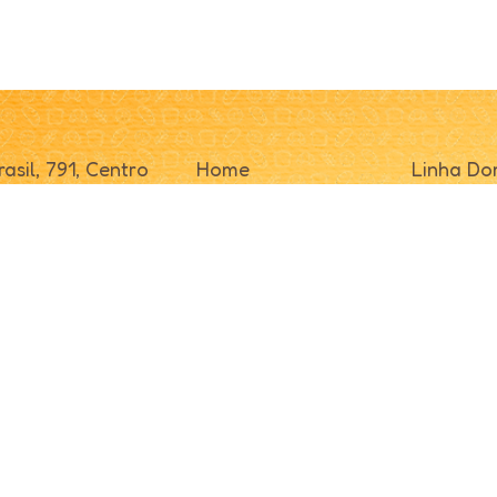
asil, 791, Centro
Home
Linha Do
/ SC
Sobre
Linha Pro
000
Receitas
Linha Ind
Fale Conosco
Distribui
Indústria
Representante
Panifica
os.
Desenvolvido por
Log