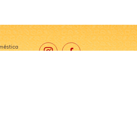
méstica
fissional
ustrial
ção
 de
ção
in