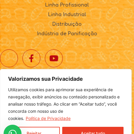
Linha Profissional
Linha Industrial
Distribuição
Indústria de Panificação
Valorizamos sua Privacidade
© 2025. Realta Alimentos. Todos os direitos reservados.
Utilizamos cookies para aprimorar sua experiência de
Política de Privacidade
|
Definições de Cookies
navegação, exibir anúncios ou conteúdo personalizado e
analisar nosso tráfego. Ao clicar em “Aceitar tudo”, você
concorda com nosso uso de
cookies.
Política de Privacidade
Desenvolvido por
Login
Rejeitar
Aceitar tudo