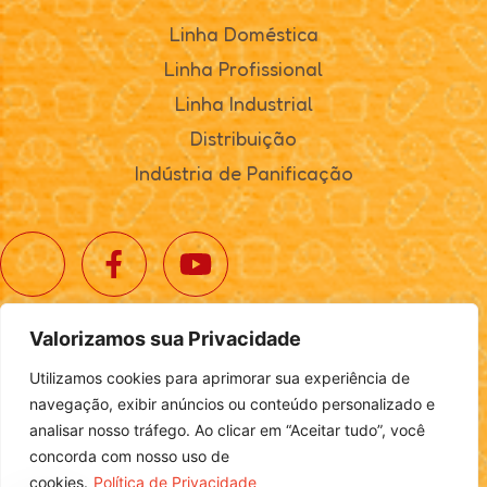
Linha Doméstica
Linha Profissional
Linha Industrial
Distribuição
Indústria de Panificação
Valorizamos sua Privacidade
© 2025. Realta Alimentos. Todos os direitos reservados.
Utilizamos cookies para aprimorar sua experiência de
Política de Privacidade
|
Definições de Cookies
navegação, exibir anúncios ou conteúdo personalizado e
analisar nosso tráfego. Ao clicar em “Aceitar tudo”, você
concorda com nosso uso de
cookies.
Política de Privacidade